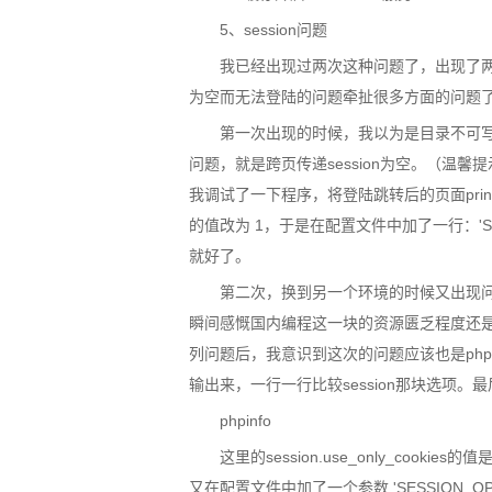
5、session问题
我已经出现过两次这种问题了，出现了两次就
为空而无法登陆的问题牵扯很多方面的问题
第一次出现的时候，我以为是目录不可
问题，就是跨页传递session为空。（温
我调试了一下程序，将登陆跳转后的页面print_r(
的值改为 1，于是在配置文件中加了一行：'SESSION_
就好了。
第二次，换到另一个环境的时候又出现
瞬间感慨国内编程这一块的资源匮乏程度还
列问题后，我意识到这次的问题应该也是php设置
输出来，一行一行比较session那块选项
phpinfo
这里的session.use_only_coo
又在配置文件中加了一个参数 'SESSION_OPTIONS' =