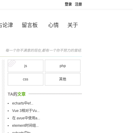
登录
注册
古论津
留言板
心情
关于
每一个你不满意的现在,都有一个你不努力的曾经.
js
php
css
其他
TA的
文章
echarts中ef...
Vue 3相对于Vu...
在 avue中使用a...
element时间组...