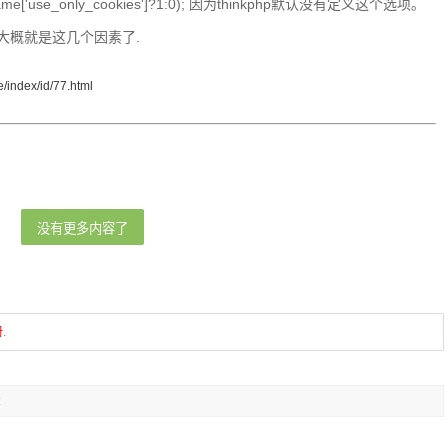
es', $name['use_only_cookies']?1:0); 因为thinkphp默认没有定义这个选项。
题大概就是这几个因素了.
e/index/id/77.html
没有更多内容了
册
.