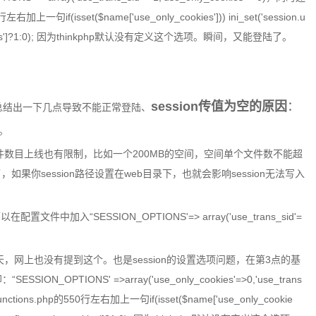
右加上一句if(isset($name['use_only_cookies'])) ini_set('session.u
y_cookies']?1:0); 因为thinkphp默认没有定义这个选项。瞬间，又能登陆了。
session传值为空的原因
：
总结出一下几点导致不能正常登陆、
写。
件数目上线也有限制，比如一个200MB的空间，空间单个文件数不能超
如果你session路径设置在web目录下，也就会影响session无法写入
以在配置文件中加入“SESSION_OPTIONS'=> array('use_trans_sid'=
天，网上也没有提到这个。也是session的设置选项问题，在第3点的基
ESSION_OPTIONS' =>array('use_only_cookies'=>0,'use_trans
nctions.php的550行左右加上一句if(isset($name['use_only_cookie