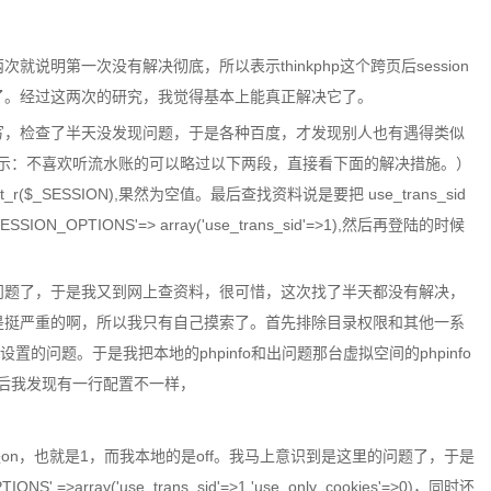
说明第一次没有解决彻底，所以表示thinkphp这个跨页后session
了。经过这两次的研究，我觉得基本上能真正解决它了。
写，检查了半天没发现问题，于是各种百度，才发现别人也有遇得类似
馨提示：不喜欢听流水账的可以略过以下两段，直接看下面的解决措施。）
$_SESSION),果然为空值。最后查找资料说是要把 use_trans_sid 
OPTIONS'=> array('use_trans_sid'=>1),然后再登陆的时候
问题了，于是我又到网上查资料，很可惜，这次找了半天都没有解决，
是挺严重的啊，所以我只有自己摸索了。首先排除目录权限和其他一系
的问题。于是我把本地的phpinfo和出问题那台虚拟空间的phpinfo
。最后我发现有一行配置不一样，
kies的值是on，也就是1，而我本地的是off。我马上意识到是这里的问题了，于是
>array('use_trans_sid'=>1,'use_only_cookies'=>0)，同时还