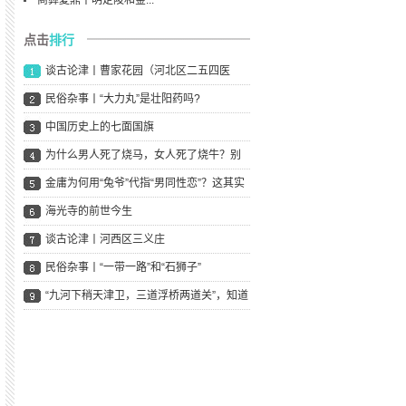
商彝夏鼎丨明定陵和金...
点击
排行
谈古论津丨曹家花园（河北区二五四医
院），曾经的“天
民俗杂事丨“大力丸”是壮阳药吗?
中国历史上的七面国旗
为什么男人死了烧马，女人死了烧牛？别
怕，文末有段子
金庸为何用“兔爷”代指“男同性恋”？这其实
是个BU
海光寺的前世今生
谈古论津丨河西区三义庄
民俗杂事丨“一带一路”和“石狮子”
“九河下稍天津卫，三道浮桥两道关”，知道
嘛意思吗？