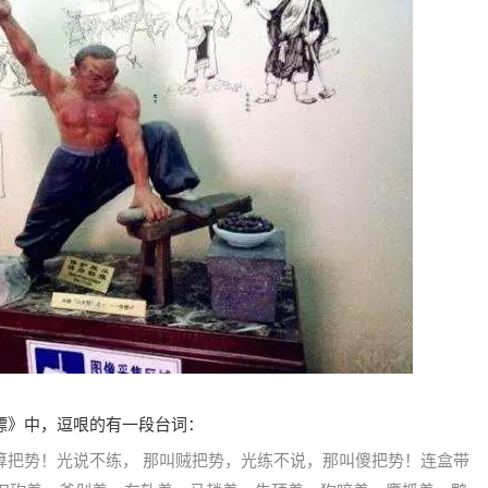
镖》中，逗哏的有一段台词：
算把势！光说不练， 那叫贼把势，光练不说，那叫傻把势！连盒带