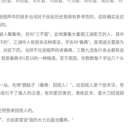
刀砍着、斧剁着、车轧着、马趟着、牛顶着、狗咬着、鹰抓着、鸭
统相声中的很多台词对于民俗历史是很有参考性的，这段确实反应
药的。
湖人聚集地，名叫“三不管”，此地聚集大量跑江湖卖艺的人，其中
将汗的”，江湖中人有很多这种黑话，学名叫“春典”，其用途主要是为
，对症下药。当然不光说相声的讲春典，三教九流各行各业都有自
，就是春典中1至10的一种暗语。至于原因，你数数每个字出几个头
一站，先得“圆粘子（春典：招揽人）”，这招揽人是个技术活，有
也吸引不了路人的注意，有的更厉害的，靠练武术、耍大刀招揽顾
打把势来招揽人的。
，比如卖家说“我的大力丸能治腰疼。”