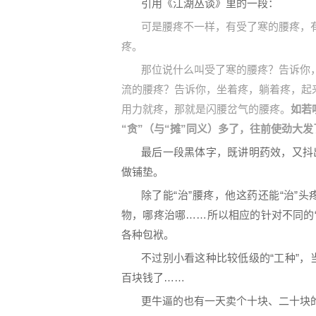
引用《江湖丛谈》里的一段：
可是腰疼不一样，有受了寒的腰疼，
疼。
那位说什么叫受了寒的腰疼？告诉你
流的腰疼？告诉你，坐着疼，躺着疼，起
用力就疼，那就是闪腰岔气的腰疼。
如若
“贪”（与“摊”同义）多了，往前使劲大发
最后一段黑体字，既讲明药效，又抖
做铺垫。
除了能“治”腰疼，他这药还能“治”
物，哪疼治哪……所以相应的针对不同的
各种包袱。
不过别小看这种比较低级的“工种”
百块钱了……
更牛逼的也有一天卖个十块、二十块