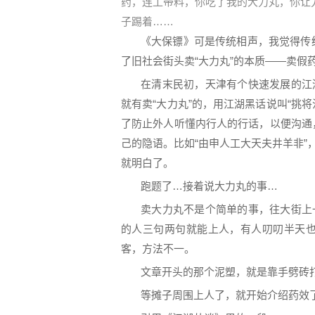
药，连工带料，你吃了我的大力丸，你让
子踢着……
《大保镖》可是传统相声，我觉得传
了旧社会街头卖“大力丸”的本质——卖假
在清末民初，天津有个快速发展的江
就有卖“大力丸”的，用江湖黑话说叫“挑
了防止外人听懂内行人的行话，以便沟通
己的隐语。比如“由申人工大天夫井羊非”
就明白了。
跑题了…接着说大力丸的事…
卖大力丸不是个简单的事，往大街上
的人三句两句就能上人，有人叨叨半天
客，方法不一。
文章开头的那个泥塑，就是靠手劈砖
等摊子周围上人了，就开始介绍药效了