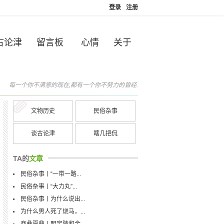
登录
注册
古论津
留言板
心情
关于
每一个你不满意的现在,都有一个你不努力的曾经.
文物历史
民俗杂事
谈古论津
瞎几把侃
TA的
文章
民俗杂事丨“一带一路...
民俗杂事丨“大力丸”...
民俗杂事丨为什么说出...
为什么男人死了烧马，...