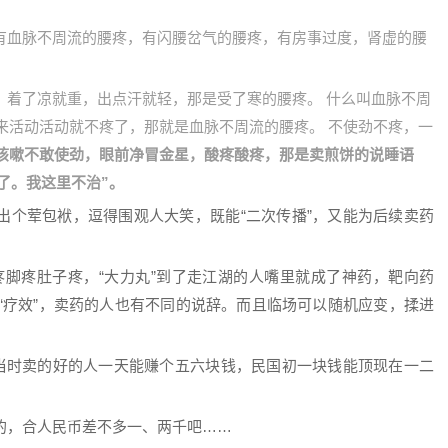
有血脉不周流的腰疼，有闪腰岔气的腰疼，有房事过度，肾虚的腰
，着了凉就重，出点汗就轻，那是受了寒的腰疼。 什么叫血脉不周
来活动活动就不疼了，那就是血脉不周流的腰疼。 不使劲不疼，一
咳嗽不敢使劲，眼前净冒金星，酸疼酸疼，那是卖煎饼的说睡语
了。我这里不治”。
出个荤包袱，逗得围观人大笑，既能“二次传播”，又能为后续卖药
头疼脚疼肚子疼，“大力丸”到了走江湖的人嘴里就成了神药，靶向药
“疗效”，卖药的人也有不同的说辞。而且临场可以随机应变，揉进
，当时卖的好的人一天能赚个五六块钱，民国初一块钱能顶现在一二
的，合人民币差不多一、两千吧……