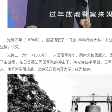
光绪四年（1878年），德国铸造了一口重13000斤的大钟，
送钟，讲究……
光绪二十六年（1900年），八国联军侵华，同时义和团起义
了主战场，在日美英法等国军队的冲击下，海光寺庙宇尽毁。日军
人。南开大学落成后，此钟又送到南开大学，成为校钟。