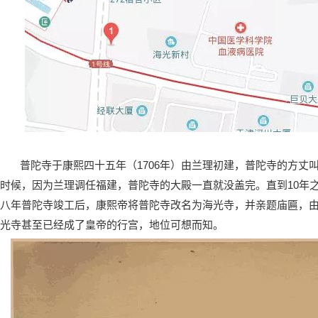
普陀寺于康熙四十五年（1706年）由兰理初建，普陀寺的方丈
时候，因为兰理调任福建，普陀寺的大殿一直就没盖完。直到10年
八年普陀寺竣工后，康熙帝将普陀寺改名为海光寺，并亲题庙匾，
光寺甚至已经成了皇帝的行宫，地位可想而知。