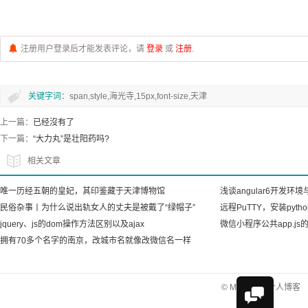
注册用户登录后才能发表评论，请
登录
或
注册
.
关键字词
：span,style,海光寺,15px,font-size,天津
上一篇：
已经沒有了
下一篇：
“大力丸”是壮阳药吗?
相关文章
唯一历经五朝的皇妃，其印鉴藏于天津博物馆
浅谈angular6开发
民俗杂事丨为什么说出轨女人的丈夫是被戴了“绿帽子”
远程PuTTY，安装pytho
jquery、js的dom操作方法区别以及ajax
微信小程序公共app.j
拥有70多个名字的南京，改城市名就像改微信名一样
© Mr.Tang的个人博