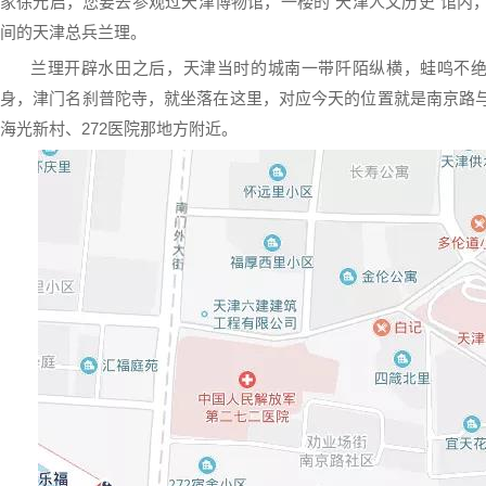
家徐光启，您要去参观过天津博物馆，一楼的“天津人文历史”馆内
间的天津总兵兰理。
兰理开辟水田之后，天津当时的城南一带阡陌纵横，蛙鸣不绝
身，津门名刹普陀寺，就坐落在这里，对应今天的位置就是南京路
海光新村、272医院那地方附近。