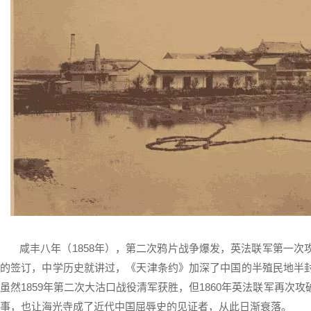
咸丰八年（1858年），第二次鸦片战争爆发，英法联军第一
的签订，中学历史就讲过，《天津条约》加深了中国的半殖民地半
虽然1859年第二次大沽口战役清军获胜，但1860年英法联军再次
事，也让海光寺成了近代中国屈辱史的见证者，从此日渐衰落。