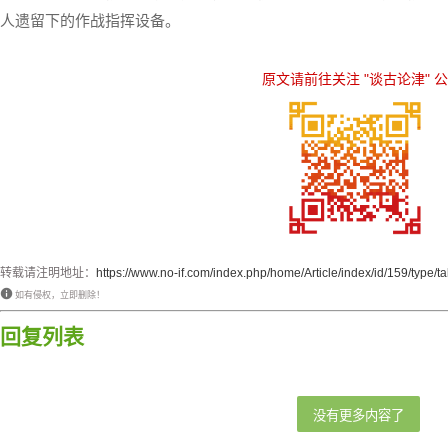
人遗留下的作战指挥设备。
原文请前往关注
"谈古论津"
公
转载请注明地址：
https://www.no-if.com/index.php/home/Article/index/id/159/type/ta
如有侵权，立即删除！
回复列表
没有更多内容了