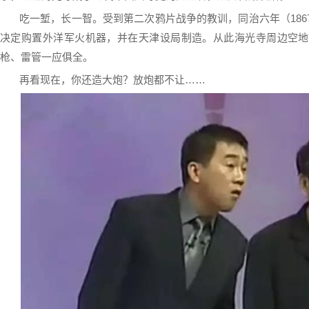
吃一堑，长一智。受到第二次鸦片战争的教训，同治六年（18
决定购置外洋军火机器，并在天津设局制造。从此海光寺周边空地
枪、雷管一应俱全。
再看现在，你还造大炮？放炮都不让……