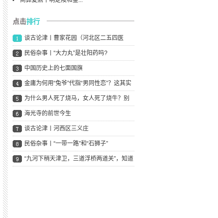
商彝夏鼎丨明定陵和金...
点击
排行
谈古论津丨曹家花园（河北区二五四医
院），曾经的“天
民俗杂事丨“大力丸”是壮阳药吗?
中国历史上的七面国旗
金庸为何用“兔爷”代指“男同性恋”？这其实
是个BU
为什么男人死了烧马，女人死了烧牛？别
怕，文末有段子
海光寺的前世今生
谈古论津丨河西区三义庄
民俗杂事丨“一带一路”和“石狮子”
“九河下稍天津卫，三道浮桥两道关”，知道
嘛意思吗？