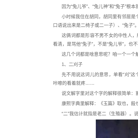
因为“兔儿爷”、“兔儿神”和“兔子”根
小时候我住在胡同，胡同里有邻居是个
口语说出来是二椅子或二一子）、“兔子”
这俩词都是形容不男不女的中性人，
看清，是骂他“兔子”，不是“兔儿爷”，也不
这几个词都是啥意思呢？咱一个一个
1、二刈子
先不用说这词儿的意思，单看“刈”
咔嚓的看着就疼……
说文解字里对这个字的解释很简单：
康熙字典里解释：《玉篇》取也，殺
“二”我估计就指是老二（生殖器）。