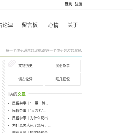
登录
注册
古论津
留言板
心情
关于
每一个你不满意的现在,都有一个你不努力的曾经.
文物历史
民俗杂事
谈古论津
瞎几把侃
TA的
文章
民俗杂事丨“一带一路...
民俗杂事丨“大力丸”...
民俗杂事丨为什么说出...
为什么男人死了烧马，...