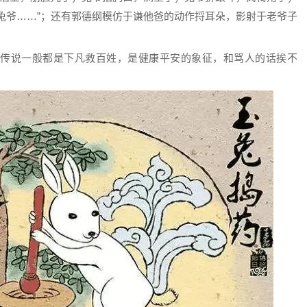
兔爷……”；还有郭德纲模仿于谦他爸的动作捋耳朵，影射于老爷子
传说一般都是下凡救百姓，是健康平安的象征，和骂人的话挨不