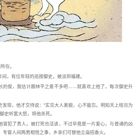
源所在。
年间，有位年轻的巡按御史，被派到福建。
长的俊，我估计跟林平之差不多吧……就喜欢上他了，每次御史升
史发现，他才交待说：“实见大人美貌，心不能忘。明知天上桂岂为
”御史听罢大怒，将他杀死。
他冒犯了贵人，被打死也活该，不过毕竟是一片爱心，与普通的凶
，专管人间两男相悦之事，乡亲们可替他立庙招香火。