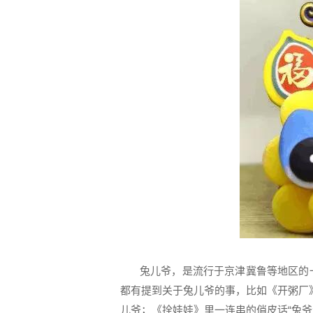
兔儿爷，是流行于京津冀鲁等地区的
都有提到关于兔儿爷的事，比如《开粥厂》
儿爷；《拴娃娃》里一连串的俏皮话“兔