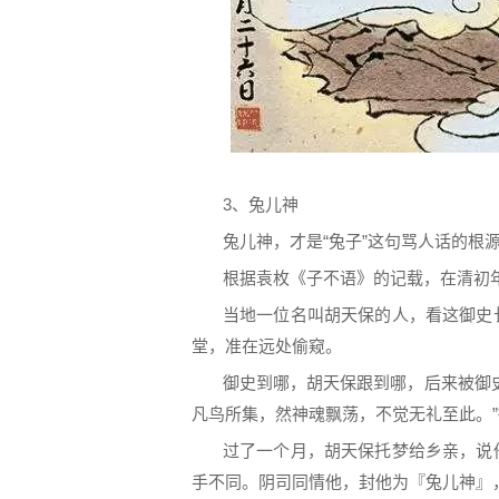
3、兔儿神
兔儿神，才是“兔子”这句骂人话的根
根据袁枚《子不语》的记载，在清初
当地一位名叫胡天保的人，看这御史
堂，准在远处偷窥。
御史到哪，胡天保跟到哪，后来被御
凡鸟所集，然神魂飘荡，不觉无礼至此。
过了一个月，胡天保托梦给乡亲，说
手不同。阴司同情他，封他为『兔儿神』