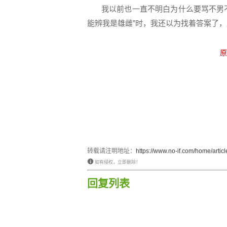
我以前也一直不明白为什么要骂不男不
能辨我是雄雌”时，我还以为找着答案了
转载请注明地址：
https://www.no-if.com/home/article
如有侵权，立即删除！
回复列表