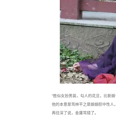
“胜似女扮男装，勾人的花旦，比新娘
他的本意是骂林平之是娘娘腔中性人
再往深了说，金庸骂错了。