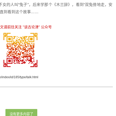
女的人叫“兔子”，后来学那个《木兰辞》，看到“双兔傍地走，安
，直到看到这个故事……
原文请前往关注
"谈古论津"
公众号
/index/id/185/type/talk.html
没有更多内容了