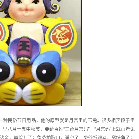
一种民俗节日用品，他的原型就是月宫里的玉兔。很多相声段子里
里八月十五中秋节，要给百姓“三台月宫码”，“月宫码”上就画着兔
爷沾金，崩脸儿了；兔爷拍胸口，满空了；兔爷折跟斗，窝犄角了；