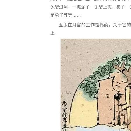
兔爷过河，一滩泥了；兔爷上摊，卖了；
是兔子等等……
玉兔在月宫的工作是捣药，关于它的
上。