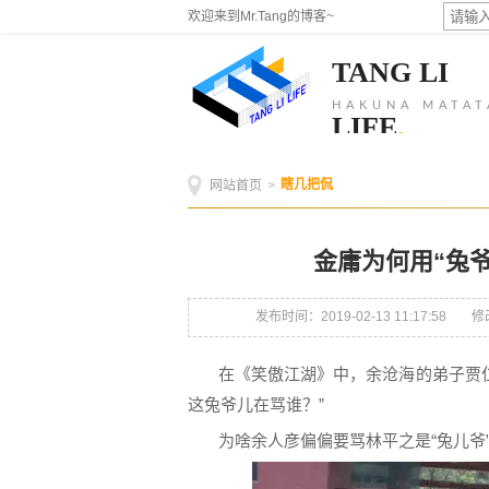
欢迎来到Mr.Tang的博客~
TANG LI
HAKUNA MATAT
LIFE
.
瞎几把侃
网站首页
>
金庸为何用“兔爷
发布时间：2019-02-13 11:17:58
修改
在《笑傲江湖》中，余沧海的弟子贾
这兔爷儿在骂谁？”
为啥余人彦偏偏要骂林平之是“兔儿爷