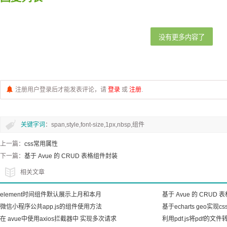
没有更多内容了
注册用户登录后才能发表评论，请
登录
或
注册
.
关键字词
：span,style,font-size,1px,nbsp,组件
上一篇：
css常用属性
下一篇：
基于 Avue 的 CRUD 表格组件封装
相关文章
element时间组件默认展示上月和本月
基于 Avue 的 CRUD
微信小程序公共app.js的组件使用方法
基于echarts geo实现
在 avue中使用axios拦截器中 实现多次请求
利用pdf.js将pdf的