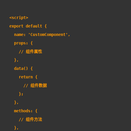
<script>
export default {
  name: 'CustomComponent',
  props: {
    // 组件属性
  },
  data() {
    return {
      // 组件数据
    };
  },
  methods: {
    // 组件方法
  },